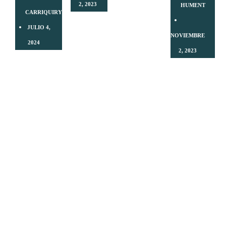
¿Sabes en
2, 2023
HUMENT
CARRIQUIRY
que nos
¿Qué es
beneficia
JULIO 4,
el
el
NOVIEMBRE
2024
Animal
entrenamiento
2, 2023
Flow?
con
Las
Clavas?
Entrenamient
rodillas SI
con Indian
pueden
Clubs,
pasar la
Clubbells
punta de
o Clavas
tus pies!
en
Uruguay