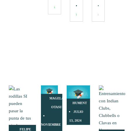
INDIAN
Montevideo.
HUMENT.
Encuentro
Encuentro
Gratis
CLUBS
La
Sudamericano
Sudamerica
Gratis
Gratis
Plata,
de
de
Buenos
Movimiento
Movimiento
Aires.
Integrativo
Integrativo
ÚLTIMAS NOTICIAS
MAGELA
HUMENT
OTASU
JULIO
13, 2024
NOVIEMBRE
FELIPE