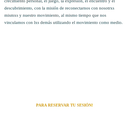
crecimiento personal, el juego, la expresión, el encuentro y el
descubrimiento, con la misión de reconectarnos con nosotrxs
mismxs y nuestro movimiento, al mismo tiempo que nos
vinculamos con lxs demás utilizando el movimiento como medio.
UTILIZÁ NUESTRA AGENDA ONLINE
PARA RESERVAR TU SESIÓN!
ELEGÍ TUS HORARIOS
Si querés probar tu primera clase, escribinos al